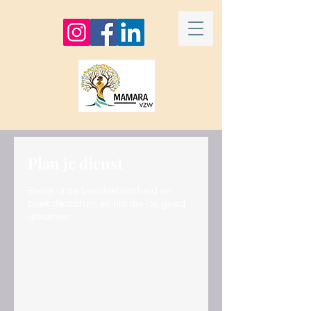
Plan je dienst
Bekijk onze beschikbaarheid en
boek de datum en tijd die jou goed
uitkomen